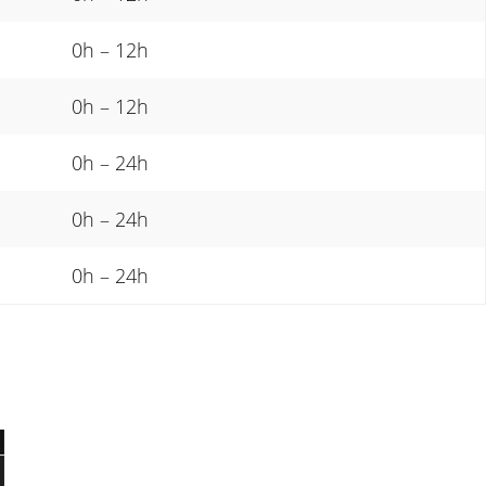
0h – 12h
0h – 12h
0h – 24h
0h – 24h
0h – 24h