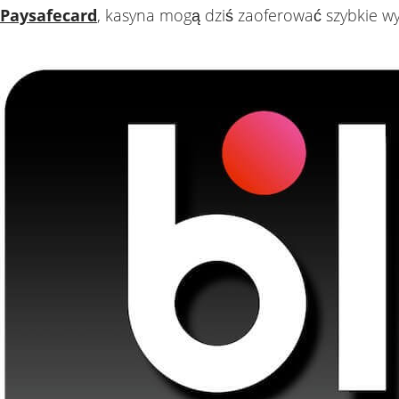
Paysafecard
, kasyna mogą dziś zaoferować szybkie wy