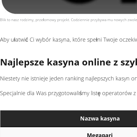
Blik to nasz rodzimy, przełomowy projekt. Codziennie przybywa mu nowych zwolen
Aby ułatwić Ci wybór kasyna, które spełni Twoje oczeki
Najlepsze kasyna online z sz
Niestety nie istnieje jeden ranking najlepszych kasyn o
Specjalnie dla Was przygotowaliśmy listę operatorów z 
Nazwa kasyna
Megapari