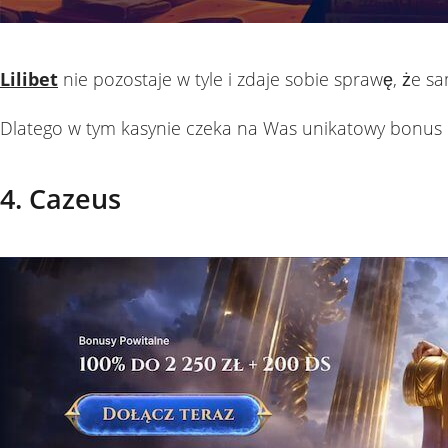
Lilibet
nie pozostaje w tyle i zdaje sobie sprawę, że s
Dlatego w tym kasynie czeka na Was unikatowy bonus p
4. Cazeus