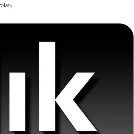
płaty.