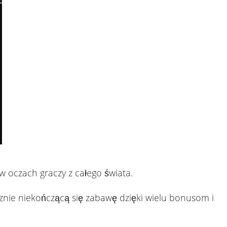
w oczach graczy z całego świata.
nie niekończącą się zabawę dzięki wielu bonusom i