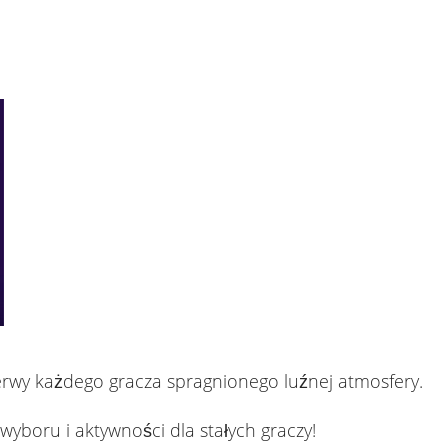
rwy każdego gracza spragnionego luźnej atmosfery.
yboru i aktywności dla stałych graczy!