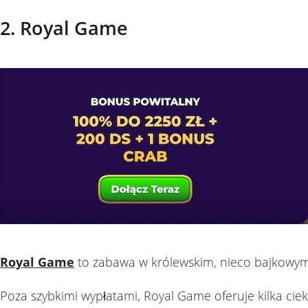
2. Royal Game
Royal Game
to zabawa w królewskim, nieco bajkowym 
Poza szybkimi wypłatami, Royal Game oferuje kilka cie