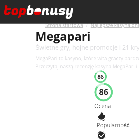
Strona startowa
Najlepsze kasyna onl
Megapari
Świetne gry, hojne promocje i 21 kr
MegaPari to kasyno, które wita graczy bardzo
Przeczytaj naszą recenzję kasyna MegaPari i 
86
86
Ocena
Popularność