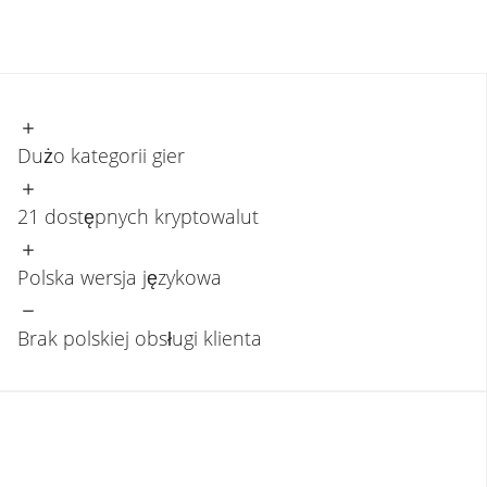
Dużo kategorii gier
21 dostępnych kryptowalut
Polska wersja językowa
Brak polskiej obsługi klienta