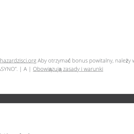
azardzisci.org
Aby otrzymać bonus powitalny, należy 
SYNO”. | A |
Obowiązują zasady i warunki