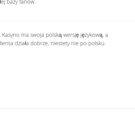
łej bazy fanów.
 Kasyno ma swoja polską wersję językową, a
ienta działa dobrze, niestety nie po polsku.