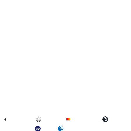
a Żywo
Kości
Automaty
Poker
Ethereum
Litecoin
MasterCard
Revolut
DP Stablecoin
VISA
WebMoney