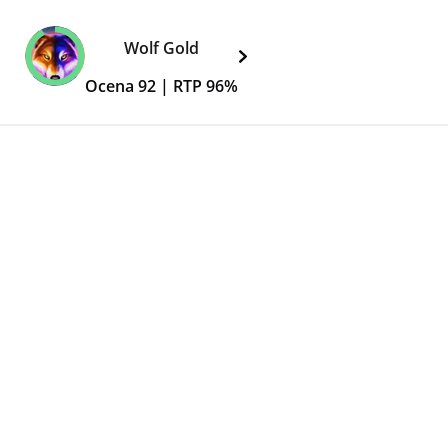
Wolf Gold
Ocena
92
| RTP
96%