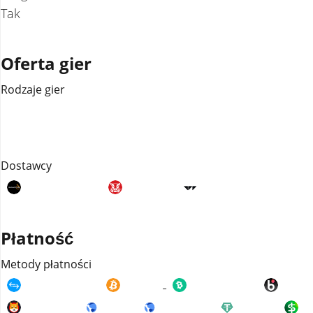
Tak
Oferta gier
Rodzaje gier
Blackjack
Bakarat
Ruletka
Kasyno n
Teleturnieje Kasynowe
Dostawcy
Pragmatic Play
Red Tiger
Wazdan
Płatność
Metody płatności
Bank Transfer
Bitcoin
Bitcoin Cash
BLIK
Shiba Inu
Terra
TerraUSD
Tether
US