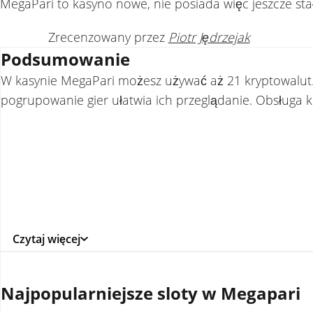
MegaPari to kasyno nowe, nie posiada więc jeszcze sta
Zrecenzowany przez
Piotr Jędrzejak
80/100
Podsumowanie
W kasynie MegaPari możesz używać aż 21 kryptowalut.
pogrupowanie gier ułatwia ich przeglądanie. Obsługa kl
Czytaj więcej
Najpopularniejsze sloty w Megapari