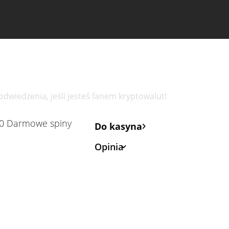
dwiedzenia, jeśli jesteś fanem kryptowalut!
0
Darmowe spiny
Do kasyna
arunek obrotu
35x
Opinia