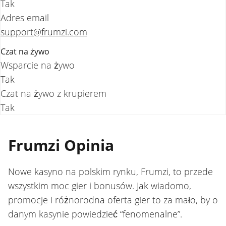
Tak
Adres email
support@frumzi.com
Czat na żywo
Wsparcie na żywo
Tak
Czat na żywo z krupierem
Tak
Frumzi Opinia
Nowe kasyno na polskim rynku, Frumzi, to przede
wszystkim moc gier i bonusów. Jak wiadomo,
promocje i różnorodna oferta gier to za mało, by o
danym kasynie powiedzieć “fenomenalne”.