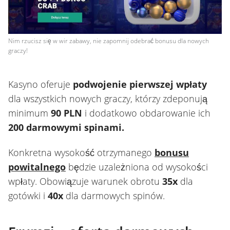
Nim rzucisz się w wir zabawy, nie zapomnij odebrać bonusu dla nowych
graczy!
Kasyno oferuje
podwojenie pierwszej wpłaty
dla wszystkich nowych graczy, którzy zdeponują
minimum
90 PLN
i dodatkowo obdarowanie ich
200 darmowymi spinami.
Konkretna wysokość otrzymanego
bonusu
powitalnego
będzie uzależniona od wysokości
wpłaty. Obowiązuje warunek obrotu
35x
dla
gotówki i
40x
dla darmowych spinów.