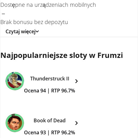
Dostępne na urządzeniach mobilnych
Brak bonusu bez depozytu
Czytaj więcej
Najpopularniejsze sloty w Frumzi
Thunderstruck II
Ocena
94
| RTP
96.7%
Book of Dead
Ocena
93
| RTP
96.2%