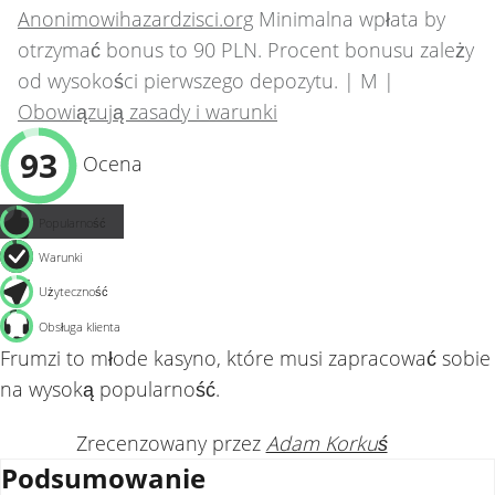
Anonimowihazardzisci.org
Minimalna wpłata by
otrzymać bonus to 90 PLN. Procent bonusu zależy
od wysokości pierwszego depozytu. | M |
Obowiązują zasady i warunki
93
Ocena
Popularność
Warunki
Użyteczność
Obsługa klienta
Frumzi to młode kasyno, które musi zapracować sobie
na wysoką popularność.
Zrecenzowany przez
Adam Korkuś
88/100
Podsumowanie