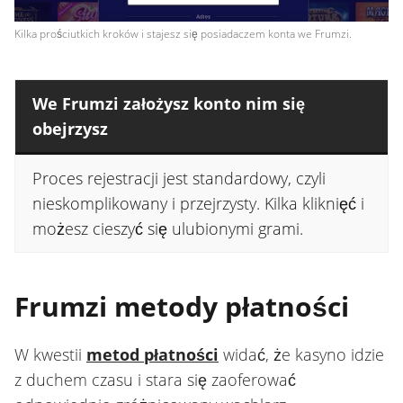
Kilka prościutkich kroków i stajesz się posiadaczem konta we Frumzi.
We Frumzi założysz konto nim się
obejrzysz
Proces rejestracji jest standardowy, czyli
nieskomplikowany i przejrzysty. Kilka kliknięć i
możesz cieszyć się ulubionymi grami.
Frumzi metody płatności
W kwestii
metod płatności
widać, że kasyno idzie
z duchem czasu i stara się zaoferować