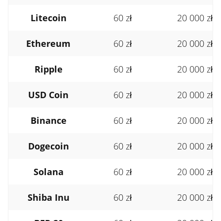
Litecoin
60 zł
20 000 zł
Ethereum
60 zł
20 000 zł
Ripple
60 zł
20 000 zł
USD Coin
60 zł
20 000 zł
Binance
60 zł
20 000 zł
Dogecoin
60 zł
20 000 zł
Solana
60 zł
20 000 zł
Shiba Inu
60 zł
20 000 zł