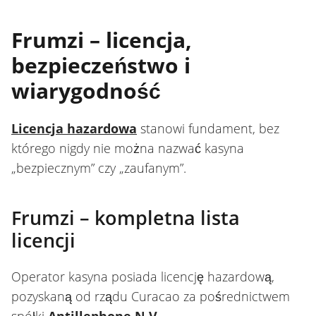
Frumzi – licencja,
bezpieczeństwo i
wiarygodność
Licencja hazardowa
stanowi fundament, bez
którego nigdy nie można nazwać kasyna
„bezpiecznym” czy „zaufanym”.
Frumzi – kompletna lista
licencji
Operator kasyna posiada licencję hazardową,
pozyskaną od rządu Curacao za pośrednictwem