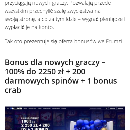
przyciągają nowych graczy. Pozwalają przede
wszystkim przechylić szalę zwycięstwa na
swoją stronę, a co za tym idzie – wygrać pieniądze i
wypłacić je na konto.
Tak oto prezentuje się oferta bonusów we Frumzi.
Bonus dla nowych graczy –
100% do 2250 zł + 200
darmowych spinów + 1 bonus
crab