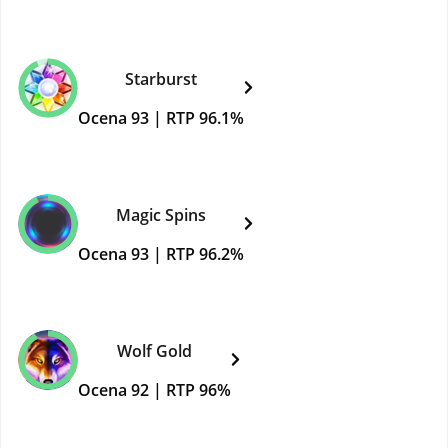
Starburst
Ocena
93
| RTP
96.1%
Magic Spins
Ocena
93
| RTP
96.2%
Wolf Gold
Ocena
92
| RTP
96%