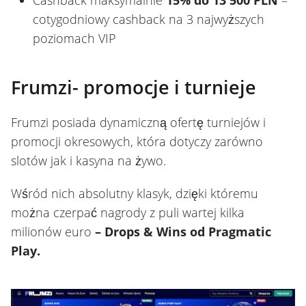
Cashback maksymalnie
15% do 13 500 PLN
–
cotygodniowy cashback na 3 najwyższych
poziomach VIP
Frumzi- promocje i turnieje
Frumzi posiada dynamiczną ofertę turniejów i
promocji okresowych, która dotyczy zarówno
slotów jak i kasyna na żywo.
Wśród nich absolutny klasyk, dzięki któremu
można czerpać nagrody z puli wartej kilka
milionów euro
– Drops & Wins od Pragmatic
Play.