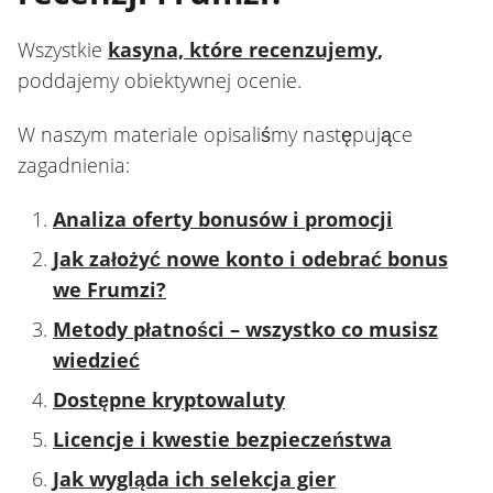
Wszystkie
kasyna, które recenzujemy
,
poddajemy obiektywnej ocenie.
W naszym materiale opisaliśmy następujące
zagadnienia:
Analiza oferty bonusów i promocji
Jak założyć nowe konto i odebrać bonus
we Frumzi?
Metody płatności – wszystko co musisz
wiedzieć
Dostępne kryptowaluty
Licencje i kwestie bezpieczeństwa
Jak wygląda ich selekcja gier