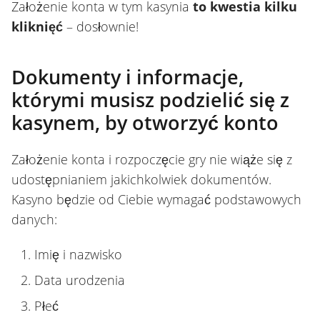
Założenie konta w tym kasynia
to kwestia kilku
kliknięć
– dosłownie!
Dokumenty i informacje,
którymi musisz podzielić się z
kasynem, by otworzyć konto
Założenie konta i rozpoczęcie gry nie wiąże się z
udostępnianiem jakichkolwiek dokumentów.
Kasyno będzie od Ciebie wymagać podstawowych
danych:
Imię i nazwisko
Data urodzenia
Płeć