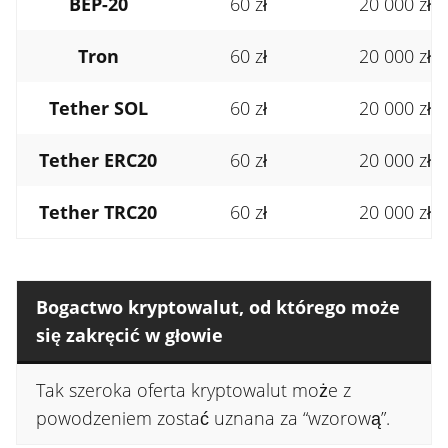
BEP-20
60 zł
20 000 zł
Tron
60 zł
20 000 zł
Tether SOL
60 zł
20 000 zł
Tether ERC20
60 zł
20 000 zł
Tether TRC20
60 zł
20 000 zł
Bogactwo kryptowalut, od którego może
się zakręcić w głowie
Tak szeroka oferta kryptowalut może z
powodzeniem zostać uznana za “wzorową”.