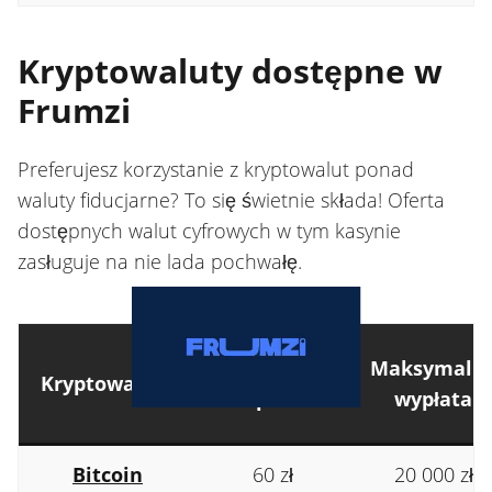
Kryptowaluty dostępne w
Frumzi
Preferujesz korzystanie z kryptowalut ponad
waluty fiducjarne? To się świetnie składa! Oferta
dostępnych walut cyfrowych w tym kasynie
zasługuje na nie lada pochwałę.
Minimalna
Maksymaln
Kryptowaluta
wpłata
wypłata
Bitcoin
60 zł
20 000 zł