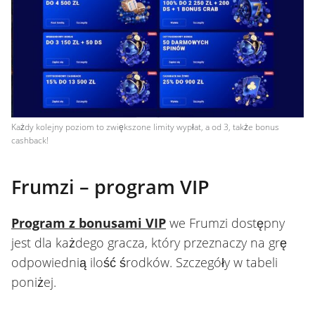
Każdy kolejny poziom to zwiększone limity wypłat, a od 3, także bonus
cashback!
Frumzi – program VIP
Program z bonusami VIP
we Frumzi dostępny
jest dla każdego gracza, który przeznaczy na grę
odpowiednią ilość środków. Szczegóły w tabeli
poniżej.