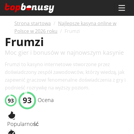
Strona startowa
Najlepsze kasyna online w
Polsce w 2026 roku
Frumzi
Frumzi
Moc gier i bonusów w najnowszym kasynie
Frumzi to kasyno internetowe stworzone przez
doświadczony zespół zawodowców, którzy wiedzą, jak
zapewnić graczowi fenomenalne doświadczenia z gry i
podnieść rozrywkę na wyższy poziom.
93
Ocena
93
Popularność