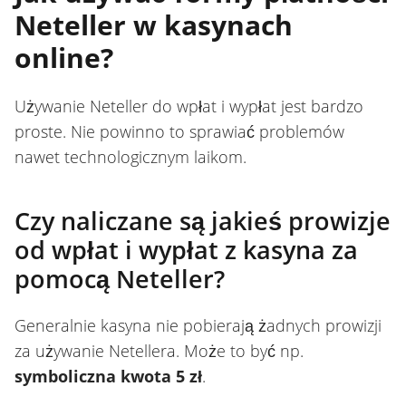
Neteller w kasynach
online?
Używanie Neteller do wpłat i wypłat jest bardzo
proste. Nie powinno to sprawiać problemów
nawet technologicznym laikom.
Czy naliczane są jakieś prowizje
od wpłat i wypłat z kasyna za
pomocą Neteller?
Generalnie kasyna nie pobierają żadnych prowizji
za używanie Netellera. Może to być np.
symboliczna kwota 5 zł
.