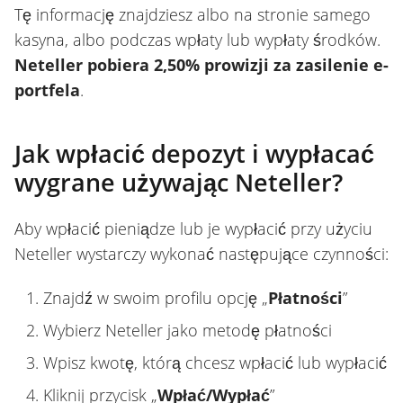
Tę informację znajdziesz albo na stronie samego
kasyna, albo podczas wpłaty lub wypłaty środków.
Neteller pobiera 2,50% prowizji za zasilenie e-
portfela
.
Jak wpłacić depozyt i wypłacać
wygrane używając Neteller?
Aby wpłacić pieniądze lub je wypłacić przy użyciu
Neteller wystarczy wykonać następujące czynności:
Znajdź w swoim profilu opcję „
Płatności
”
Wybierz Neteller jako metodę płatności
Wpisz kwotę, którą chcesz wpłacić lub wypłacić
Kliknij przycisk „
Wpłać/Wypłać
”