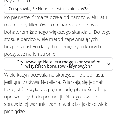
Paysafecard.
Co sprawia, że Neteller jest bezpieczny?
Po pierwsze, firma ta działa od bardzo wielu lat i
ma miliony klientów. To oznacza, że nie była
bohaterem żadnego większego skandalu. Do tego
stosuje bardzo wiele metod zapewniających
bezpieczeństwo danych i pieniędzy, o których
poczytasz na ich stronie.
Czy używając Netellera mogę skorzystać ze
wszystkich bonusów kasynowych?
Wiele kasyn pozwala na skorzystanie z bonusu,
jeśli gracz używa Netellera. Zdarzają się jednak
takie, które wyłączają tę metodę płatności z listy
uprawnionych do promocji. Dlatego zawsze
sprawdź jej warunki, zanim wpłacisz jakiekolwiek
pieniądze.