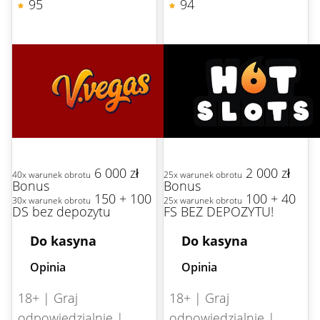
95
94
6 000 zł
2 000 zł
40x warunek obrotu
25x warunek obrotu
Bonus
Bonus
150
+ 100
100
+ 40
30x warunek obrotu
25x warunek obrotu
DS bez depozytu
FS BEZ DEPOZYTU!
Do kasyna
Do kasyna
Opinia
Opinia
18+ | Graj
18+ | Graj
odpowiedzialnie |
odpowiedzialnie |