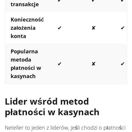
transakcje
Konieczność
założenia
✔
✘
✔
konta
Popularna
metoda
✔
✘
✔
płatności w
kasynach
Lider wśród metod
płatności w kasynach
Neteller to jeden z liderów, jeśli chodzi o płatności