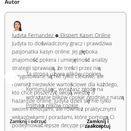
Autor
Judyta Fernandez
Ekspert Kasyn Online
Judyta to doświadczony gracz i prawdziwa
pasjonatka kasyn online. Jej głęboka
znajomość pokera i umiejętność analizy
strategii sprawiają, że treści przez nią
Ta strona używa plików cookies.
przygotowane są nie tylko ciekawe, ale
również niezwykle wartościowe dla każdego,
Kontynuując, wyrażasz zgodę na
kto chce poszerzyć swoją wiedzę o
wdrażanie plików cookie zgodnie z naszą
hazardzie online. Judyta dzieli się nie tylko
Polityką plików cookie
.
swoimi emocjami, ale również praktycznymi
wskazówkami i poradami, które pomogą Ci
Zamknij i odrzuć
Zamknij i
podejmować lepsze decyzje przy stole.
zaakceptuj