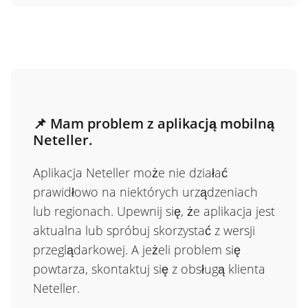
📌 Mam problem z aplikacją mobilną
Neteller.
Aplikacja Neteller może nie działać
prawidłowo na niektórych urządzeniach
lub regionach. Upewnij się, że aplikacja jest
aktualna lub spróbuj skorzystać z wersji
przeglądarkowej. A jeżeli problem się
powtarza, skontaktuj się z obsługą klienta
Neteller.