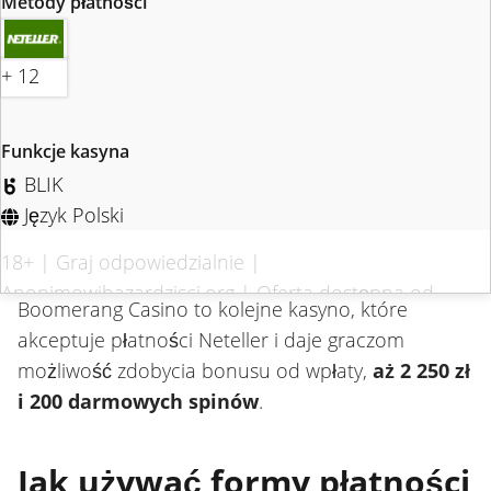
Metody płatności
+ 12
Funkcje kasyna
BLIK
Język Polski
18+ | Graj odpowiedzialnie |
Anonimowihazardzisci.org
| Oferta dostępna od
Boomerang Casino to kolejne kasyno, które
pierwszego depozytu. Min. depozyt 90 PLN. Wpłaty
akceptuje płatności Neteller i daje graczom
dokonane za pomocą Skrill lub Neteller nie kwalifikują
możliwość zdobycia bonusu od wpłaty,
aż 2 250 zł
się do oferty. Aby otrzymać bonus należy
i 200 darmowych spinów
.
skontaktować się z działem obsługi klienta. Warunki
obrotu to x30 dla bonusu i depozytu i x40 dla
Jak używać formy płatności
darmowych spinów. |
Obowiązują zasady i warunki