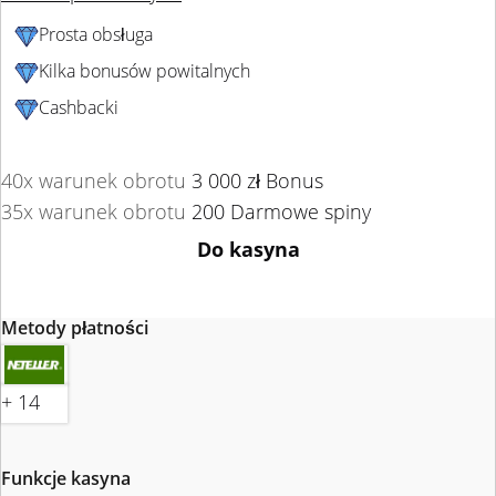
Prosta obsługa
Kilka bonusów powitalnych
Cashbacki
40x warunek obrotu
3 000 zł
Bonus
35x warunek obrotu
200
Darmowe spiny
Do kasyna
Metody płatności
+ 14
Funkcje kasyna