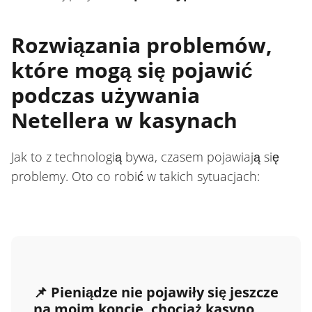
Rozwiązania problemów,
które mogą się pojawić
podczas używania
Netellera w kasynach
Jak to z technologią bywa, czasem pojawiają się
problemy. Oto co robić w takich sytuacjach:
📌
Pieniądze nie pojawiły się jeszcze
na moim koncie, chociaż kasyno