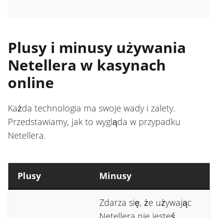
Plusy i minusy używania
Netellera w kasynach
online
Każda technologia ma swoje wady i zalety.
Przedstawiamy, jak to wygląda w przypadku
Netellera.
Plusy
Minusy
Zdarza się, że używając
Netellera nie jesteś