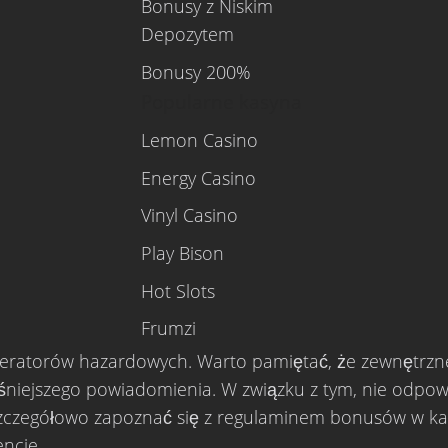
Bonusy z Niskim
Depozytem
Bonusy 200%
Popularne kasyna
Lemon Casino
Energy Casino
Vinyl Casino
Play Bison
Hot Slots
Frumzi
peratorów hazardowych. Warto pamiętać, że zewnętrz
iejszego powiadomienia. W związku z tym, nie odpowi
zczegółowo zapoznać się z regulaminem bonusów w każd
ncje.