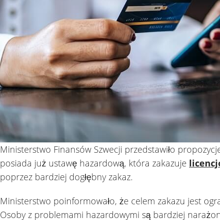
Ministerstwo Finansów Szwecji przedstawiło propozycj
posiada już ustawę hazardową, która zakazuje
licenc
poprzez bardziej dogłębny zakaz.
Ministerstwo poinformowało, że celem zakazu jest ogra
Osoby z problemami hazardowymi są bardziej narażon