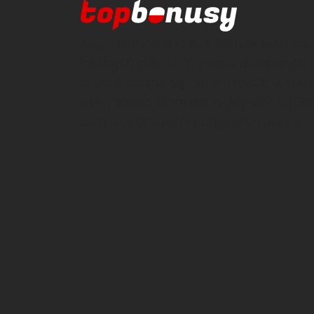
Kasyna online w Polsce oferują świat moż
lokalnych graczy! Przy wielu dostępnych
których można się zarejestrować, w jak
zdecydować, które jest najlepsze? TopBo
tutaj, aby ułatwić Ci podjęcie tej decyzji!