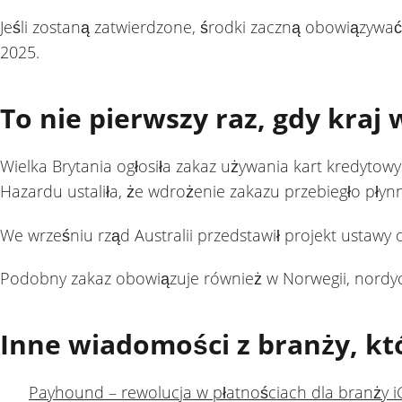
Jeśli zostaną zatwierdzone, środki zaczną obowiązywać
2025.
To nie pierwszy raz, gdy kraj
Wielka Brytania ogłosiła zakaz używania kart kredyto
Hazardu ustaliła, że wdrożenie zakazu przebiegło płyn
We wrześniu rząd Australii przedstawił projekt ustaw
Podobny zakaz obowiązuje również w Norwegii, nordyc
Inne wiadomości z branży, kt
Payhound – rewolucja w płatnościach dla branży 