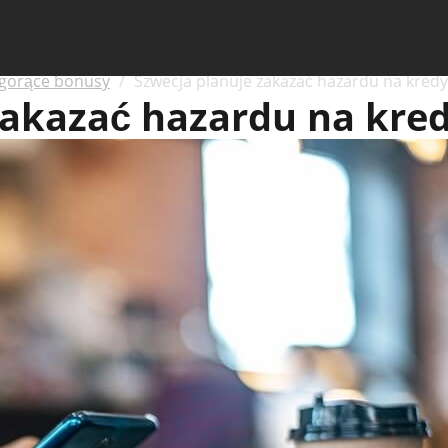
 gorące bonusy
Szwecja planuje zakazać hazardu na kredy
zakazać hazardu na kre