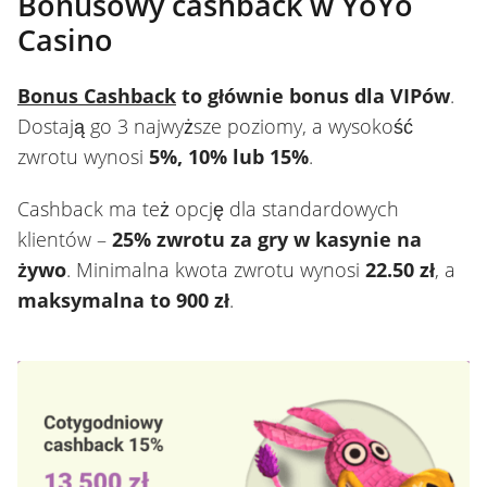
Bonusowy cashback w YoYo
Casino
Bonus Cashback
to głównie bonus dla VIPów
.
Dostają go 3 najwyższe poziomy, a wysokość
zwrotu wynosi
5%, 10% lub 15%
.
Cashback ma też opcję dla standardowych
klientów –
25% zwrotu za gry w kasynie na
żywo
. Minimalna kwota zwrotu wynosi
22.50 zł
, a
maksymalna to 900 zł
.