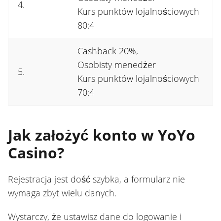
4.
Kurs punktów lojalnościowych
80:4
Cashback 20%,
Osobisty menedżer
5.
Kurs punktów lojalnościowych
70:4
Jak założyć konto w YoYo
Casino?
Rejestracja jest dość szybka, a formularz nie
wymaga zbyt wielu danych.
Wystarczy, że ustawisz dane do logowanie i