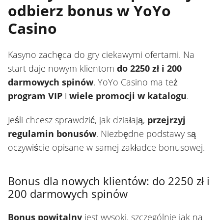
odbierz bonus w YoYo
Casino
Kasyno zachęca do gry ciekawymi ofertami. Na
start daje nowym klientom
do 2250 zł i 200
darmowych spinów
. YoYo Casino ma też
program VIP
i
wiele promocji w katalogu
.
Jeśli chcesz sprawdzić, jak działają,
przejrzyj
regulamin bonusów
. Niezbędne podstawy są
oczywiście opisane w samej zakładce bonusowej.
Bonus dla nowych klientów: do 2250 zł i
200 darmowych spinów
Bonus powitalny
jest wysoki, szczególnie jak na