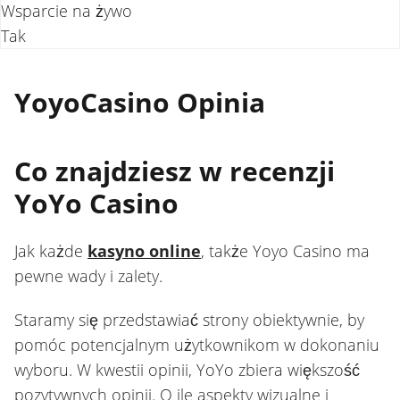
Wsparcie na żywo
Tak
YoyoCasino Opinia
Co znajdziesz w recenzji
YoYo Casino
Jak każde
kasyno online
, także Yoyo Casino ma
pewne wady i zalety.
Staramy się przedstawiać strony obiektywnie, by
pomóc potencjalnym użytkownikom w dokonaniu
wyboru. W kwestii opinii, YoYo zbiera większość
pozytywnych opinii. O ile aspekty wizualne i