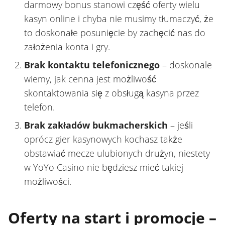
darmowy bonus stanowi część oferty wielu
kasyn online i chyba nie musimy tłumaczyć, że
to doskonałe posunięcie by zachęcić nas do
założenia konta i gry.
Brak kontaktu telefonicznego
– doskonale
wiemy, jak cenna jest możliwość
skontaktowania się z obsługą kasyna przez
telefon.
Brak zakładów bukmacherskich
– jeśli
oprócz gier kasynowych kochasz także
obstawiać mecze ulubionych drużyn, niestety
w YoYo Casino nie będziesz mieć takiej
możliwości.
Oferty na start i promocje –