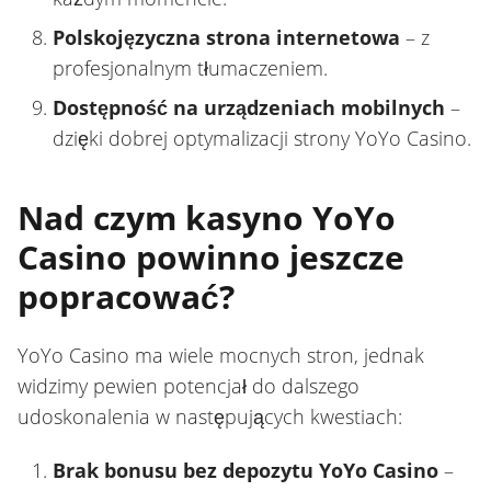
Polskojęzyczna strona internetowa
– z
profesjonalnym tłumaczeniem.
Dostępność na urządzeniach mobilnych
–
dzięki dobrej optymalizacji strony YoYo Casino.
Nad czym kasyno YoYo
Casino powinno jeszcze
popracować?
YoYo Casino ma wiele mocnych stron, jednak
widzimy pewien potencjał do dalszego
udoskonalenia w następujących kwestiach:
Brak bonusu bez depozytu YoYo Casino
–