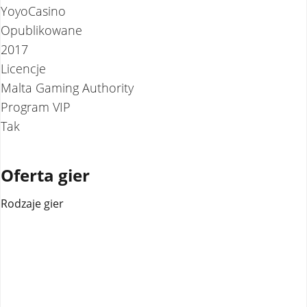
YoyoCasino
Opublikowane
2017
Licencje
Malta Gaming Authority
Program VIP
Tak
Oferta gier
Rodzaje gier
Blackjack
Bakarat
Ruletka
Kasyno na Żywo
Kości
Automaty
Poker
Teleturnieje Kasynowe