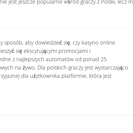
ie jest jeszcze popularne wśród graczy z Polski, lecz 
y sposób, aby dowiedzieć się, czy kasyno online
 cieszyć się ekscytującymi promocjami i
 jedne z najlepszych automatów od ponad 25
wych na żywo. Dla polskich graczy jest wystarczająco
yjaznej dla użytkownika platformie, która jest