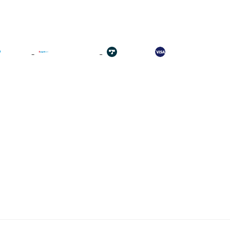
PayPal
PaySafeCard
Trustly
VISA