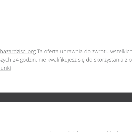
azardzisci.org
Ta oferta uprawnia do zwrotu wszelkich 
ych 24 godzin, nie kwalifikujesz się do skorzystania z
runki