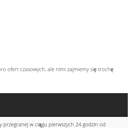
ro ofert czasowych, ale nimi zajmiemy się trochę
y przegranej w ciągu pierwszych 24 godzin od