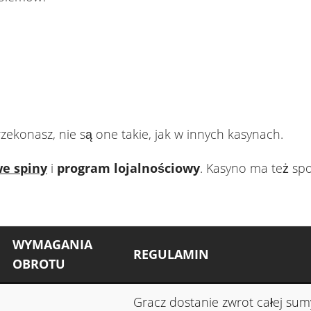
rzekonasz, nie są one takie, jak w innych kasynach.
e spiny
i
program lojalnościowy
. Kasyno ma też spo
WYMAGANIA
REGULAMIN
OBROTU
Gracz dostanie zwrot całej sum