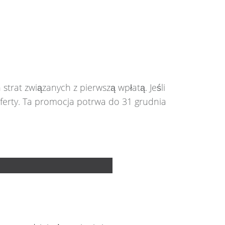
strat związanych z pierwszą wpłatą. Jeśli
 oferty. Ta promocja potrwa do 31 grudnia