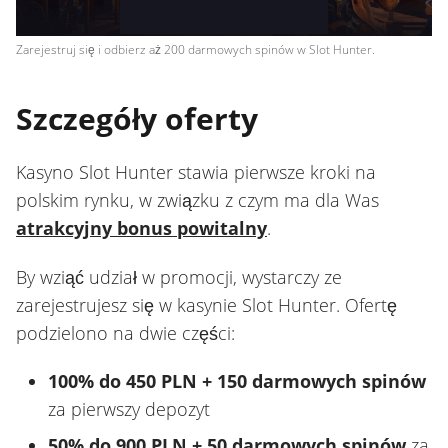
Zarejestruj się i odbierz aż 200 darmowych spinów w Slot Hunter.
Szczegóły oferty
Kasyno Slot Hunter stawia pierwsze kroki na
polskim rynku, w związku z czym ma dla Was
atrakcyjny bonus powitalny
.
By wziąć udział w promocji, wystarczy ze
zarejestrujesz się w kasynie Slot Hunter. Ofertę
podzielono na dwie części:
100% do 450 PLN + 150 darmowych spinów
za pierwszy depozyt
50% do 900 PLN + 50 darmowych spinów
za