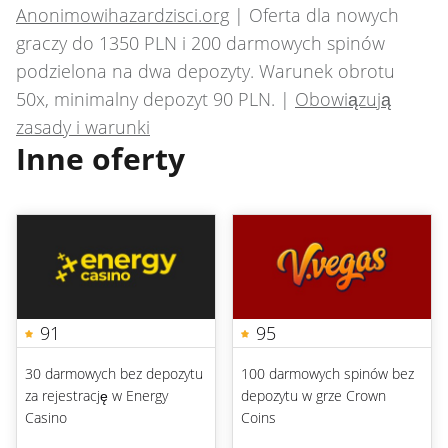
Anonimowihazardzisci.org
| Oferta dla nowych
graczy do 1350 PLN i 200 darmowych spinów
podzielona na dwa depozyty. Warunek obrotu
50x, minimalny depozyt 90 PLN. |
Obowiązują
zasady i warunki
Inne oferty
91
95
30 darmowych bez depozytu
100 darmowych spinów bez
za rejestrację w Energy
depozytu w grze Crown
Casino
Coins