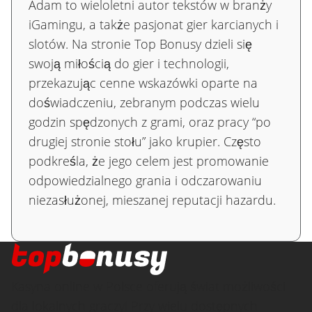
Adam to wieloletni autor tekstów w branży
iGamingu, a także pasjonat gier karcianych i
slotów. Na stronie Top Bonusy dzieli się
swoją miłością do gier i technologii,
przekazując cenne wskazówki oparte na
doświadczeniu, zebranym podczas wielu
godzin spędzonych z grami, oraz pracy “po
drugiej stronie stołu” jako krupier. Często
podkreśla, że jego celem jest promowanie
odpowiedzialnego grania i odczarowaniu
niezasłużonej, mieszanej reputacji hazardu.
Kasyna online w Polsce oferują świat możliwości
dla lokalnych graczy! Przy wielu dostępnych