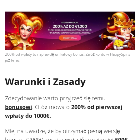
200% od wpłaty to naprawdę unikatowy bonus. Załóż konto w HappySpins
już teraz!
Warunki i Zasady
Zdecydowanie warto przyjrzeć się temu
bonusowi
. Otóż mowa o
200% od pierwszej
wpłaty do 1000€.
Miej na uwadze, że by otrzymać pełną wersję
bonusu (200%), musisz wpłacić conajmniej
500€.