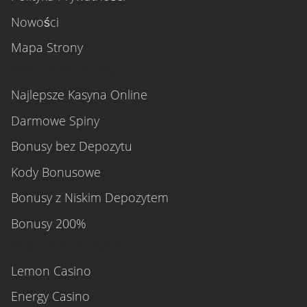
Nowości
Mapa Strony
Popularne strony
Najlepsze Kasyna Online
Darmowe Spiny
Bonusy bez Depozytu
Kody Bonusowe
Bonusy z Niskim Depozytem
Bonusy 200%
Popularne kasyna
Lemon Casino
Energy Casino