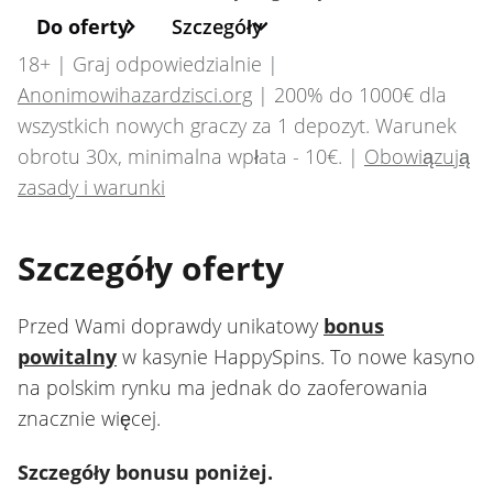
Do oferty
Szczegóły
18+ | Graj odpowiedzialnie |
Anonimowihazardzisci.org
| 200% do 1000€ dla
wszystkich nowych graczy za 1 depozyt. Warunek
obrotu 30x, minimalna wpłata - 10€. |
Obowiązują
zasady i warunki
Szczegóły oferty
Przed Wami doprawdy unikatowy
bonus
powitalny
w kasynie HappySpins. To nowe kasyno
na polskim rynku ma jednak do zaoferowania
znacznie więcej.
Szczegóły bonusu poniżej.