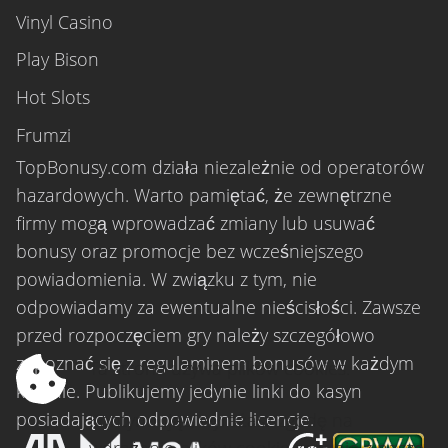
Vinyl Casino
Play Bison
Hot Slots
Frumzi
TopBonusy.com działa niezależnie od operatorów
hazardowych. Warto pamiętać, że zewnętrzne
firmy mogą wprowadzać zmiany lub usuwać
bonusy oraz promocje bez wcześniejszego
powiadomienia. W związku z tym, nie
odpowiadamy za ewentualne nieścisłości. Zawsze
przed rozpoczęciem gry należy szczegółowo
zapoznać się z regulaminem bonusów w każdym
Ta strona używa plików cookies.
kasynie. Publikujemy jedynie linki do kasyn
posiadających odpowiednie licencje.
Kontynuując, wyrażasz zgodę na