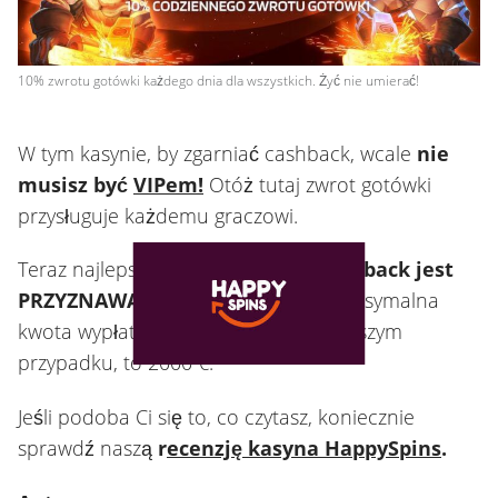
10% zwrotu gotówki każdego dnia dla wszystkich. Żyć nie umierać!
W tym kasynie, by zgarniać cashback, wcale
nie
musisz być
VIPem!
Otóż tutaj zwrot gotówki
przysługuje każdemu graczowi.
Teraz najlepsze i najważniejsze –
cashback jest
PRZYZNAWANY CODZIENNIE!
A maksymalna
kwota wypłaty, podobnie jak w powyższym
przypadku, to 2000 €.
Jeśli podoba Ci się to, co czytasz, koniecznie
sprawdź naszą
r
ecenzję kasyna HappySpins
.