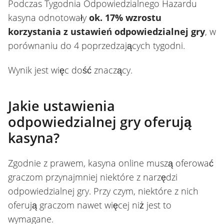
Podczas Tygodnia Odpowiedzialnego Hazardu
kasyna odnotowały
ok. 17% wzrostu
korzystania z ustawień odpowiedzialnej gry
, w
porównaniu do 4 poprzedzających tygodni.
Wynik jest więc dość znaczący.
Jakie ustawienia
odpowiedzialnej gry oferują
kasyna?
Zgodnie z prawem, kasyna online muszą oferować
graczom przynajmniej niektóre z narzędzi
odpowiedzialnej gry. Przy czym, niektóre z nich
oferują graczom nawet więcej niż jest to
wymagane.