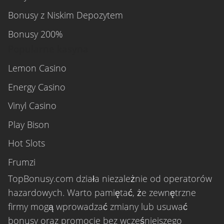
Bonusy z Niskim Depozytem
Bonusy 200%
Popularne kasyna
Lemon Casino
Energy Casino
Vinyl Casino
Play Bison
Hot Slots
Frumzi
TopBonusy.com działa niezależnie od operatorów
hazardowych. Warto pamiętać, że zewnętrzne
firmy mogą wprowadzać zmiany lub usuwać
bonusy oraz promocje bez wcześniejszego