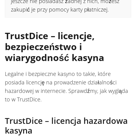
jeszcze nie posiadasz żadnej z nich, możesz
zakupić je przy pomocy karty płatniczej.
TrustDice – licencje,
bezpieczeństwo i
wiarygodność kasyna
Legalne i bezpieczne kasyno to takie, które
posiada licencję na prowadzenie działalności
hazardowej w internecie. Sprawdźmy, jak wygląda
to w TrustDice.
TrustDice – licencja hazardowa
kasyna