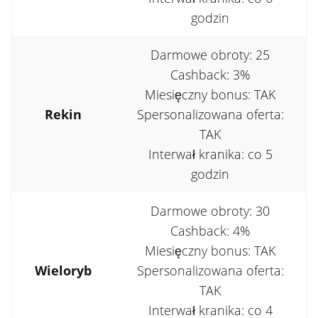
godzin
Darmowe obroty: 25
Cashback: 3%
Miesięczny bonus: TAK
Rekin
Spersonalizowana oferta:
TAK
Interwał kranika: co 5
godzin
Darmowe obroty: 30
Cashback: 4%
Miesięczny bonus: TAK
Wieloryb
Spersonalizowana oferta:
TAK
Interwał kranika: co 4