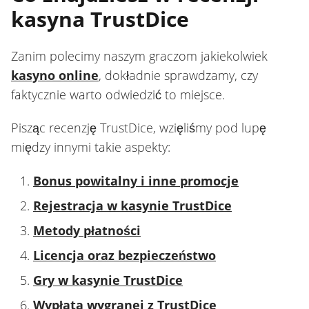
kasyna TrustDice
Zanim polecimy naszym graczom jakiekolwiek
kasyno online
, dokładnie sprawdzamy, czy
faktycznie warto odwiedzić to miejsce.
Pisząc recenzję TrustDice, wzięliśmy pod lupę
między innymi takie aspekty:
Bonus powitalny i inne promocje
Rejestracja w kasynie TrustDice
Metody płatności
Licencja oraz bezpieczeństwo
Gry w kasynie TrustDice
Wypłata wygranej z TrustDice