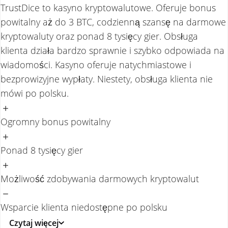
TrustDice to kasyno kryptowalutowe. Oferuje bonus
powitalny aż do 3 BTC, codzienną szansę na darmowe
kryptowaluty oraz ponad 8 tysięcy gier. Obsługa
klienta działa bardzo sprawnie i szybko odpowiada na
wiadomości. Kasyno oferuje natychmiastowe i
bezprowizyjne wypłaty. Niestety, obsługa klienta nie
mówi po polsku.
Ogromny bonus powitalny
Ponad 8 tysięcy gier
Możliwość zdobywania darmowych kryptowalut
Wsparcie klienta niedostępne po polsku
Czytaj więcej