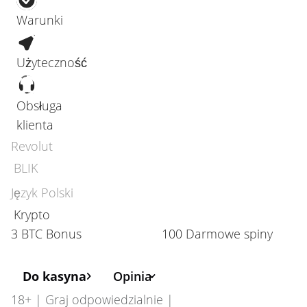
Warunki
Użyteczność
Obsługa
klienta
Revolut
BLIK
Język Polski
Krypto
3 BTC
Bonus
100
Darmowe spiny
warunek obrotu
35x
warunek obrotu
35x
Do kasyna
Opinia
18+ | Graj odpowiedzialnie |