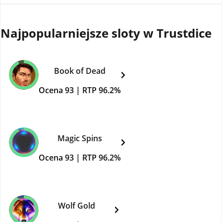
Najpopularniejsze sloty w Trustdice
Book of Dead
Ocena
93
| RTP
96.2%
Magic Spins
Ocena
93
| RTP
96.2%
Wolf Gold