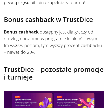
pewną część bitcoina zupełnie za darmo!
Bonus cashback w TrustDice
Bonus cashback
dostępny jest dla graczy od
drugiego poziomu w programie lojalnościowym.
Im wyższy poziom, tym wyższy procent cashbacku
– nawet do 20%!
TrustDice – pozostałe promocje
i turnieje