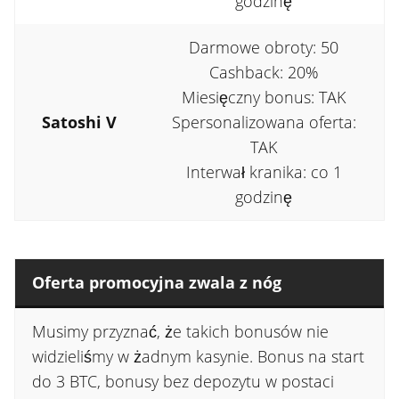
godzinę
Darmowe obroty: 50
Cashback: 20%
Miesięczny bonus: TAK
Satoshi V
Spersonalizowana oferta:
TAK
Interwał kranika: co 1
godzinę
Oferta promocyjna zwala z nóg
Musimy przyznać, że takich bonusów nie
widzieliśmy w żadnym kasynie. Bonus na start
do 3 BTC, bonusy bez depozytu w postaci