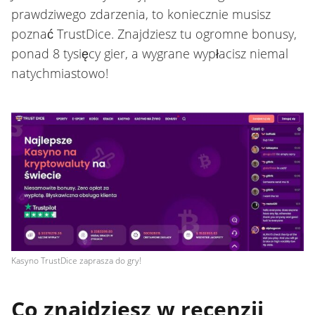
prawdziwego zdarzenia, to koniecznie musisz
poznać TrustDice. Znajdziesz tu ogromne bonusy,
ponad 8 tysięcy gier, a wygrane wypłacisz niemal
natychmiastowo!
Kasyno TrustDice zaprasza do gry!
Co znajdziesz w recenzji