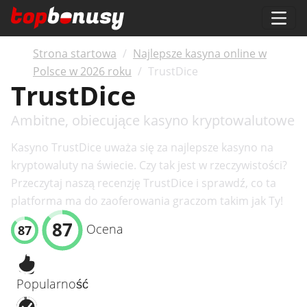
Strona startowa
Najlepsze kasyna online w
Polsce w 2026 roku
TrustDice
TrustDice
Ambitne, obiecujące kasyno kryptowalutowe
Kasyno TrustDice uważa się za najlepsze kasyno na
kryptowaluty na świecie. Czy tak jest w rzeczywistości?
Przeczytaj naszą recenzję TrustDice i sprawdź, co ta
platforma ma do zaoferowania graczom takim jak Ty!
87
Ocena
87
Popularność