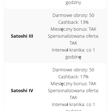
godziny
Darmowe obroty: 50
Cashback: 13%
Miesięczny bonus: TAK
Satoshi III
Spersonalizowana oferta:
TAK
Interwał kranika: co 1
godzinę
Darmowe obroty: 50
Cashback: 17%
Miesięczny bonus: TAK
Satoshi IV
Spersonalizowana oferta:
TAK
Interwał kranika: co 1