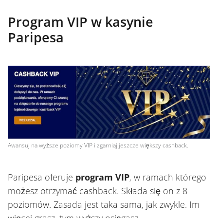
Program VIP w kasynie
Paripesa
Awansuj na wyższe poziomy VIP i zgarniaj jeszcze większy cashback.
Paripesa oferuje
program VIP
, w ramach którego
możesz otrzymać cashback. Składa się on z 8
poziomów. Zasada jest taka sama, jak zwykle. Im
więcej grasz, tym wyższy osiągasz.