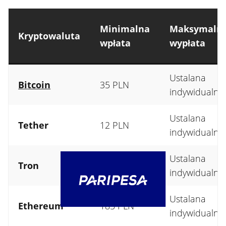
Minimalna
Maksymaln
Kryptowaluta
wpłata
wypłata
Ustalana
Bitcoin
35 PLN
indywidualni
Ustalana
Tether
12 PLN
indywidualni
Ustalana
Tron
25 PLN
indywidualni
Ustalana
Ethereum
185 PLN
indywidualni