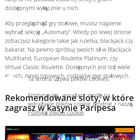
dostępnymi wyłącznie u nich.
Aby przeglądnąć gry stołowe, musisz najpierw
wybrać sekcję „Automaty”. Wtedy po lewej stronie
zobaczysz kategorie takie jak ruletka, blackjack czy
bakarat. Na pewno spróbuj swoich sił w Blackjack
Multihand, European Roulette Platinum, czy
Virtual Classic Roulette. Dostępnych jest też wiele
innych, mniej typowych, rodzajów gier stołowych.
Ta strona używa plików cookies.
Kontynuując, wyrażasz zgodę na
Rekomendowane sloty, w które
wdrażanie plików cookie zgodnie z naszą
zagrasz w kasynie Paripesa
Polityką plików cookie
.
Zamknij i odrzuć
Zamknij i
zaakceptuj