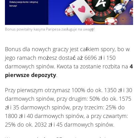
Bonus powitalny kasyna Paripesa zasługuje na uwagę!
Bonus dla nowych graczy jest całkiem spory, bo w
jego ramach możesz dostać aż 6696 zł i 150
darmowych spinów. Kwota ta zostanie rozbita na
4
pierwsze depozyty
.
Przy pierwszym otrzymasz 100% do ok. 1350 zł i 30
darmowych spinów, przy drugim: 50% do ok. 1575
zł i 35 darmowych spinów, przy trzecim: 25% do
1800 zł i 40 darmowych spinów, a przy czwartym:
25% do ok. 2032 zł i 45 darmowych spinów.