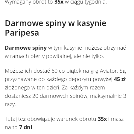
Wymagany obrót to
35x
w ciągu tygodnia.
Darmowe spiny w kasynie
Paripesa
Darmowe spiny
w tym kasynie możesz otrzymać
w ramach oferty powitalnej, ale nie tylko.
Możesz ich dostać 60 co piątek na grę Aviator. Są
przyznawane do każdego depozytu powyżej
45 zł
złożonego w ten dzień. Za każdym razem
dostaniesz 20 darmowych spinów, maksymalnie 3
razy.
Tutaj też obowiązuje warunek obrotu
35x
i masz
na to
7 dni
.