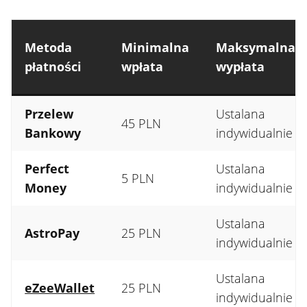
Metoda
Minimalna
Maksymalna
płatności
wpłata
wypłata
Przelew
Ustalana
45 PLN
Bankowy
indywidualnie
Perfect
Ustalana
5 PLN
Money
indywidualnie
Ustalana
AstroPay
25 PLN
indywidualnie
Ustalana
eZeeWallet
25 PLN
indywidualnie