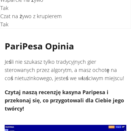
Tak
Czat na żywo z krupierem
Tak
PariPesa Opinia
Jeśli nie szukasz tylko tradycyjnych gier
sterowanych przez algorytm, a masz ochotę na
coś nietuzinkowego, jesteś we właściwym miejscu!
Czytaj naszą recenzję kasyna Paripesa i
przekonaj się, co przygotowali dla Ciebie jego
twórcy!