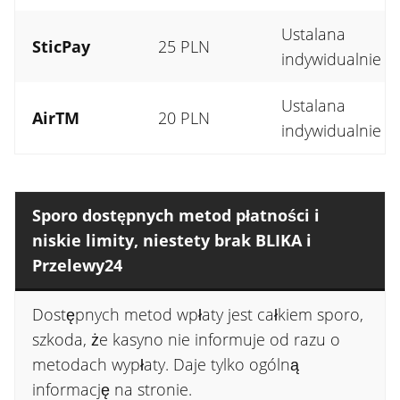
Ustalana
SticPay
25 PLN
indywidualnie
Ustalana
AirTM
20 PLN
indywidualnie
Sporo dostępnych metod płatności i
niskie limity,
niestety brak BLIKA i
Przelewy24
Dostępnych metod wpłaty jest całkiem sporo,
szkoda, że kasyno nie informuje od razu o
metodach wypłaty. Daje tylko ogólną
informację na stronie.