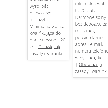
minimalna wpłat
wysokości
to 20 złotych.
pierwszego
Darmowe spiny
depozytu.
bez depozytu za
Minimalna wpłata
rejestrację,
kwalifikująca do
potwierdzenie
bonusu wynosi 20
adresu e-mail,
zł. |
Obowiązują
numeru telefonu
zasady i warunki
weryfikację kont
|
Obowiązują
zasady i warunki