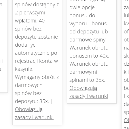
a
spinów dostępny z
dwie opcje
za
2 pierwszymi
bonusu do
lu
wpłatami. 40
wyboru - bonus
kw
spinów bez
od depozytu lub
of
depozytu zostanie
darmowe spiny.
o
dodanych
Warunek obrotu
na
automatycznie po
bonusem to 40x.
sk
 i
rejestracji konta w
Warunek obrotu
dz
a.
kasynie.
darmowymi
kl
Wymagany obrót z
spinami to 35x. |
ob
darmowych
Obowiązują
bo
spinów bez
zasady i warunki
i 
depozytu: 35x. |
d
Obowiązują
sp
zasady i warunki
O
za