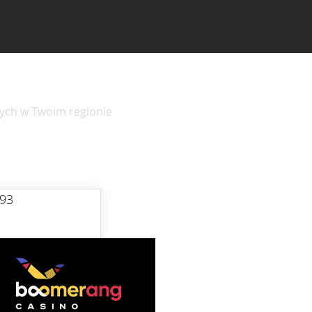
nych w Twoim regionie
93