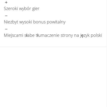
Szeroki wybór gier
Niezbyt wysoki bonus powitalny
Miejscami słabe tłumaczenie strony na język polski