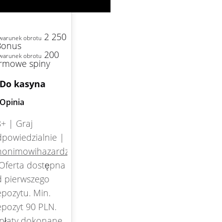
2 250
warunek obrotu
Bonus
200
warunek obrotu
rmowe spiny
Do kasyna
Opinia
+ | Graj
powiedzialnie |
g
onimowihazardzisci.org
Oferta dostępna
 pierwszego
pozytu. Min.
pozyt 90 PLN.
płaty dokonane