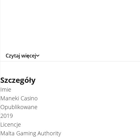
Czytaj więcej
Szczegóły
Imie
Maneki Casino
Opublikowane
2019
Licencje
Malta Gaming Authority