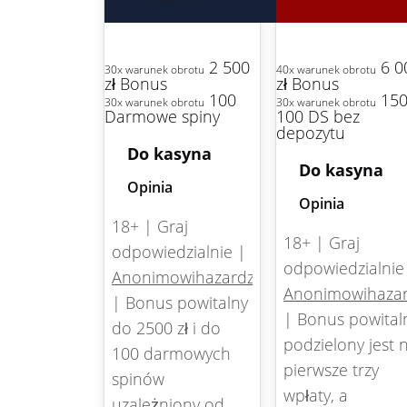
2 500
6 0
30x warunek obrotu
40x warunek obrotu
zł
Bonus
zł
Bonus
100
15
30x warunek obrotu
30x warunek obrotu
Darmowe spiny
100 DS bez
depozytu
Do kasyna
Do kasyna
Opinia
Opinia
18+ | Graj
18+ | Graj
odpowiedzialnie |
odpowiedzialnie
Anonimowihazardzisci.org
Anonimowihazard
| Bonus powitalny
| Bonus powital
do 2500 zł i do
podzielony jest 
100 darmowych
pierwsze trzy
spinów
wpłaty, a
uzależniony od