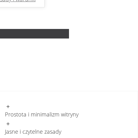
Prostota i minimalizm witryny
Jasne i czytelne zasady