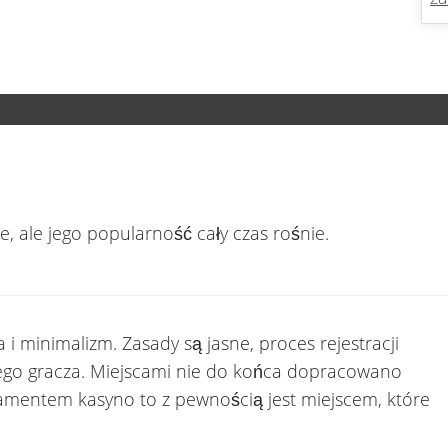
ne, ale jego popularność cały czas rośnie.
i minimalizm. Zasady są jasne, proces rejestracji
dego gracza. Miejscami nie do końca dopracowano
kamentem kasyno to z pewnością jest miejscem, które