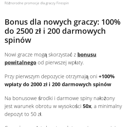
Różnorodne promocje dla graczy Firespin
Bonus dla nowych graczy: 100%
do 2500 zł i 200 darmowych
spinów
Nowi gracze mogą skorzystać z
bonusu
powitalnego
od pierwszej wpłaty.
Przy pierwszym depozycie otrzymają oni
+100%
wpłaty do 2000 zł i 200 darmowych spinów
Na bonusowe środki i darmowe spiny nałożony
jest warunek obrotu w wysokości
50x
, a minimalny
depozyt to 50 zł.