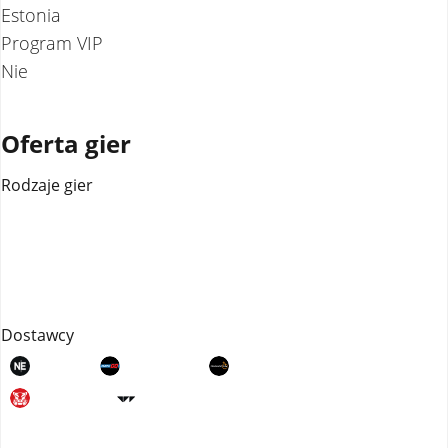
Estonia
Program VIP
Nie
Oferta gier
Rodzaje gier
Blackjack
Bakarat
Ruletka
Kasyno na Żywo
Automaty
Poker
Teleturnieje Kasynowe
Dostawcy
NetEnt
Play’n GO
Pragmatic Play
Red Tiger
Wazdan