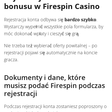
bonusu w Firespin Casino
Rejestracja konta odbywa się
bardzo szybko
.
Wystarczy wypełnić wszystkie pola formularza, by
móc dokonać wpłaty i cieszyć się grą.
Nie trzeba też wybierać oferty powitalnej – po
rejestracji pojawi się automatycznie na koncie
gracza.
Dokumenty i dane, które
musisz podać Firespin podczas
rejestracji
Podczas rejestracji konta zostaniesz poproszony o