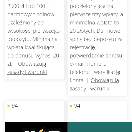
2500 zł i do 100
podzielony jest na
darmowych spinów
pierwsze trzy wpłaty, a
uzależniony od
minimalna wpłata to
wysokości pierwszego
20 złotych. Darmowe
depozytu. Minimalna
spiny bez depozytu za
wpłata kwalifikująca
rejestrację,
do bonusu wynosi 20
potwierdzenie adresu
zł. |
Obowiązują
e-mail, numeru
zasady i warunki
telefonu i weryfikację
konta. |
Obowiązują
zasady i warunki
94
94