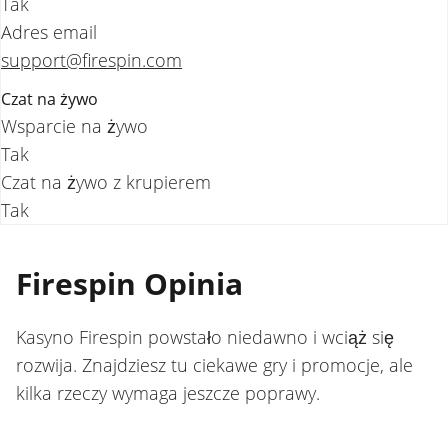
Tak
Adres email
support@firespin.com
Czat na żywo
Wsparcie na żywo
Tak
Czat na żywo z krupierem
Tak
Firespin Opinia
Kasyno Firespin powstało niedawno i wciąż się
rozwija. Znajdziesz tu ciekawe gry i promocje, ale
kilka rzeczy wymaga jeszcze poprawy.