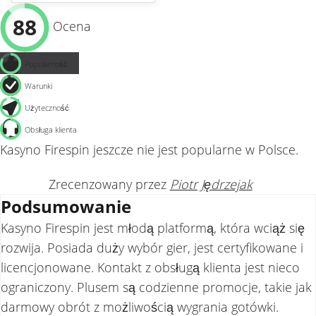
88
Ocena
Popularność
Warunki
Użyteczność
Obsługa klienta
Kasyno Firespin jeszcze nie jest popularne w Polsce.
Zrecenzowany przez
Piotr Jędrzejak
83/100
Podsumowanie
Kasyno Firespin jest młodą platformą, która wciąż się
rozwija. Posiada duży wybór gier, jest certyfikowane i
licencjonowane. Kontakt z obsługą klienta jest nieco
ograniczony. Plusem są codzienne promocje, takie jak
darmowy obrót z możliwością wygrania gotówki.