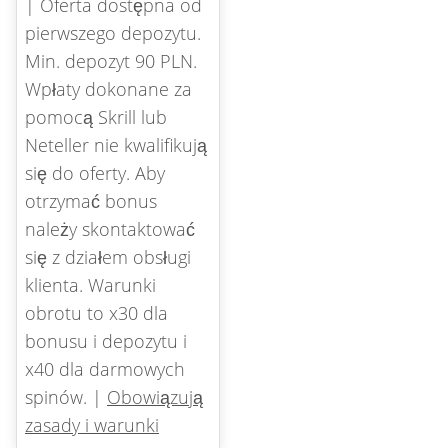
| Oferta dostępna od
pierwszego depozytu.
Min. depozyt 90 PLN.
Wpłaty dokonane za
pomocą Skrill lub
Neteller nie kwalifikują
się do oferty. Aby
otrzymać bonus
należy skontaktować
się z działem obsługi
klienta. Warunki
obrotu to x30 dla
bonusu i depozytu i
x40 dla darmowych
spinów. |
Obowiązują
zasady i warunki