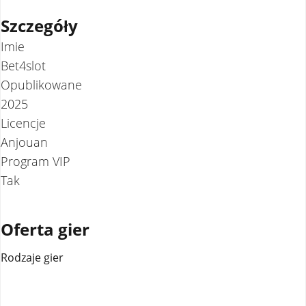
Szczegóły
Imie
Bet4slot
Opublikowane
2025
Licencje
Anjouan
Program VIP
Tak
Oferta gier
Rodzaje gier
Blackjack
Bakarat
Ruletka
Kasyno na Żywo
Automaty
Poker