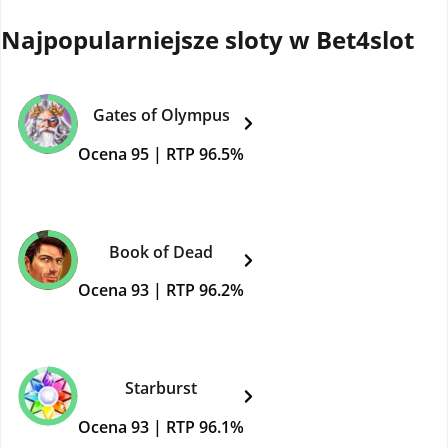
Najpopularniejsze sloty w Bet4slot
Gates of Olympus
Ocena
95
| RTP
96.5%
Book of Dead
Ocena
93
| RTP
96.2%
Starburst
Ocena
93
| RTP
96.1%