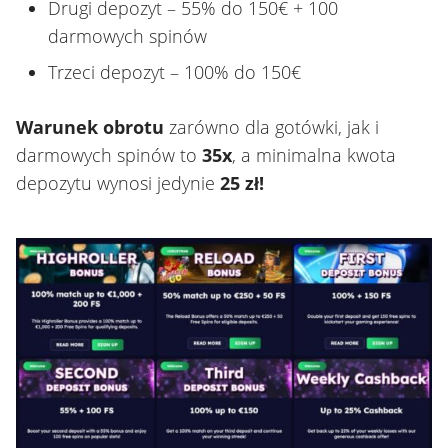
Drugi depozyt – 55% do 150€ + 100
darmowych spinów
Trzeci depozyt – 100% do 150€
Warunek obrotu
zarówno dla gotówki, jak i
darmowych spinów to
35x
, a minimalna kwota
depozytu wynosi jedynie
25 zł!