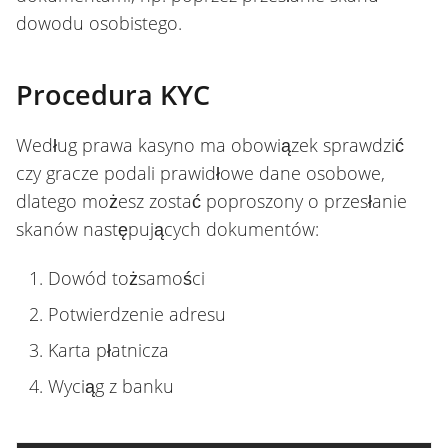
dowodu osobistego.
Procedura KYC
Według prawa kasyno ma obowiązek sprawdzić
czy gracze podali prawidłowe dane osobowe,
dlatego możesz zostać poproszony o przesłanie
skanów następujących dokumentów:
Dowód tożsamości
Potwierdzenie adresu
Karta płatnicza
Wyciąg z banku