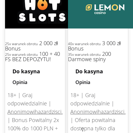
2 000 zł
3 000 zł
25x warunek obrotu
40x warunek obrotu
Bonus
Bonus
100
+ 40
200
25x warunek obrotu
35x warunek obrotu
FS BEZ DEPOZYTU!
Darmowe spiny
Do kasyna
Do kasyna
Opinia
Opinia
18+ | Graj
18+ | Graj
odpowiedzialnie |
odpowiedzialnie |
Anonimowihazardzisci.org
Anonimowihazardzisci.or
| Bonus Powitalny 2x
| Oferta powitalna
100% do 1000 PLN +
dostępna tylko dla