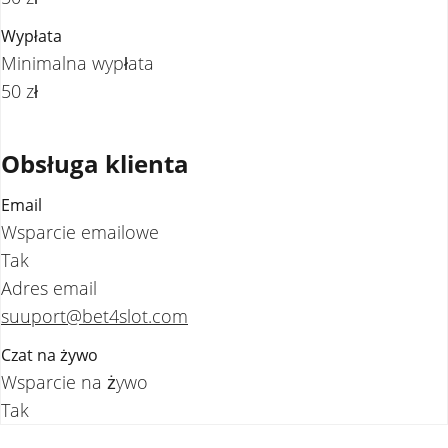
Wypłata
Minimalna wypłata
50 zł
Obsługa klienta
Email
Wsparcie emailowe
Tak
Adres email
suuport@bet4slot.com
Czat na żywo
Wsparcie na żywo
Tak