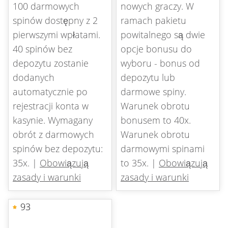
100 darmowych
nowych graczy. W
spinów dostępny z 2
ramach pakietu
pierwszymi wpłatami.
powitalnego są dwie
40 spinów bez
opcje bonusu do
depozytu zostanie
wyboru - bonus od
dodanych
depozytu lub
automatycznie po
darmowe spiny.
rejestracji konta w
Warunek obrotu
kasynie. Wymagany
bonusem to 40x.
obrót z darmowych
Warunek obrotu
spinów bez depozytu:
darmowymi spinami
35x. |
Obowiązują
to 35x. |
Obowiązują
zasady i warunki
zasady i warunki
93