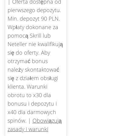
| Oferta dostępna od
pierwszego depozytu.
Min. depozyt 90 PLN.
Wpłaty dokonane za
pomocą Skrill lub
Neteller nie kwalifikują
się do oferty. Aby
otrzymać bonus
należy skontaktować
się z działem obsługi
klienta. Warunki
obrotu to x30 dla
bonusu i depozytu i
x40 dla darmowych
spinów. |
Obowiązują
zasady i warunki