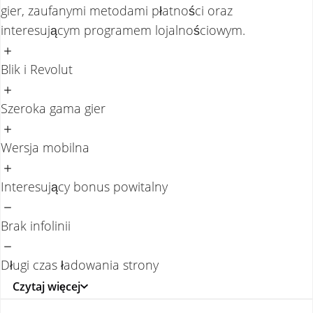
gier, zaufanymi metodami płatności oraz
interesującym programem lojalnościowym.
Blik i Revolut
Szeroka gama gier
Wersja mobilna
Interesujący bonus powitalny
Brak infolinii
Długi czas ładowania strony
Czytaj więcej