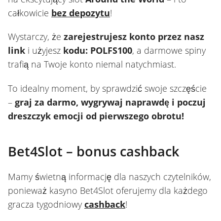
całkowicie
bez depozytu
!
Wystarczy, że
zarejestrujesz konto przez nasz
link
i użyjesz
kodu: POLFS100
, a darmowe spiny
trafią na Twoje konto niemal natychmiast.
To idealny moment, by sprawdzić swoje szczęście
–
graj za darmo, wygrywaj naprawdę i poczuj
dreszczyk emocji od pierwszego obrotu!
Bet4Slot – bonus cashback
Mamy świetną informację dla naszych czytelników,
ponieważ kasyno Bet4Slot oferujemy dla każdego
gracza tygodniowy
cashback
!