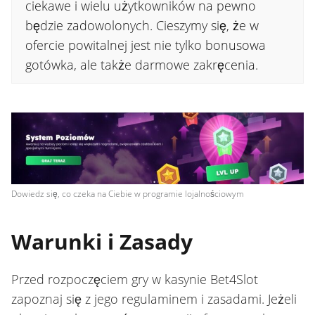
ciekawe i wielu użytkowników na pewno
będzie zadowolonych. Cieszymy się, że w
ofercie powitalnej jest nie tylko bonusowa
gotówka, ale także darmowe zakręcenia.
Dowiedz się, co czeka na Ciebie w programie lojalnościowym
Warunki i Zasady
Przed rozpoczęciem gry w kasynie Bet4Slot
zapoznaj się z jego regulaminem i zasadami. Jeżeli