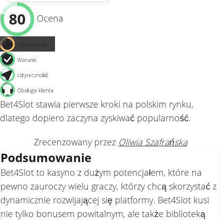
80
Ocena
Popularność
Warunki
Użyteczność
Obsługa klienta
Bet4Slot stawia pierwsze kroki na polskim rynku,
dlatego dopiero zaczyna zyskiwać popularność.
Zrecenzowany przez
Oliwia Szafrańska
71/100
Podsumowanie
Bet4Slot to kasyno z dużym potencjałem, które na
pewno zauroczy wielu graczy, którzy chcą skorzystać z
dynamicznie rozwijającej się platformy. Bet4Slot kusi
nie tylko bonusem powitalnym, ale także biblioteką