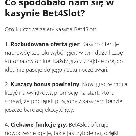
Co spodobało nam się w
kasynie Bet4Slot?
Oto kluczowe zalety kasyna Bet4Slot:
1.
Rozbudowana oferta gier
: Kasyno oferuje
naprawdę szeroki wybór gier, w tym dużą liczbę
automatów online. Każdy gracz znajdzie coś, co
idealnie pasuje do jego gustu i oczekiwań.
2.
Kuszący bonus powitalny
: Nowi gracze mogą
liczyć na wyjątkową promocję na start, która
sprawi, że początek przygody z kasynem będzie
jeszcze bardziej ekscytujący.
4.
Ciekawe funkcje gry
: Bet4Slot oferuje
nowoczesne opcje, takie jak tryb demo, dzięki